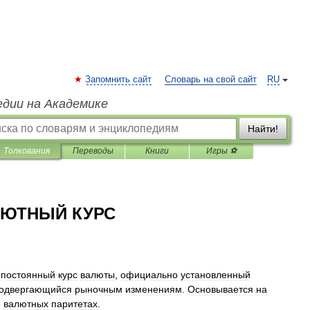
Запомнить сайт
Словарь на свой сайт
RU
едии на Академике
Найти!
Толкования
Переводы
Книги
Игры ⚽
ЮТНЫЙ КУРС
—
постоянный
курс
валюты
,
официально
установленный
одвергающийся
рыночным
изменениям
.
Основывается
на
е
валютных
паритетах
.