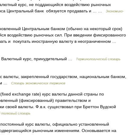
валютный курс, не поддающийся воздействию рыночных
са Центральный банк обязуется продавать и … …
Экономико-
овленный Центральным банком (обычно на некоторый срок)
ся воздействию рыночных сил. При введении фиксированного
вать и покупать иностранную валюту в неограниченном …
Валютный курс, принудительный …
Терминологический словарь
валюты, закрепленный государством, национальным банком,
иям …
Словарь экономических терминов
(fixed exchange rate) курс валюты данной страны по
новленный (фиксированный) правительством и
и своей валюты. Ф.в.к. существовал при Бреттон Вудской
 толковый словарь
постоянный курс валюты, официально установленный
 подвергающийся рыночным изменениям. Основывается на