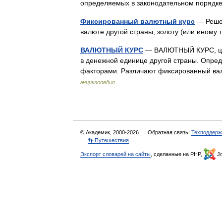
определяемых в законодательном поряд
Фиксированный валютный курс
— Решен
валюте другой страны, золоту (или иному
ВАЛЮТНЫЙ КУРС
— ВАЛЮТНЫЙ КУРС, цен
в денежной единице другой страны. Опред
факторами. Различают фиксированный в
энциклопедия
© Академик, 2000-2026
Обратная связь:
Техподдерж
👣 Путешествия
Экспорт словарей на сайты
, сделанные на PHP,
Jo