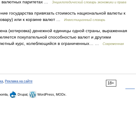
ке валютных паритетах …
Энциклопедический словарь экономики и права
ие государства привязать стоимость национальной валюты к
 товару) или к корзине валют …
Инвестиционный словарь
а (котировка) денежной единицы одной страны, выраженная
еляется покупательной способностью валют и другими
алютный курс, колеблющийся в ограниченных… …
Современная
ка
,
Реклама на сайте
18+
omla,
Drupal,
WordPress, MODx.